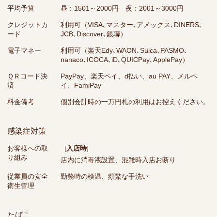
平均予算
昼：1501～2000円 夜：2001～3000円
クレジットカ
利用可（VISA､マスター､アメックス､DINERS､
ード
JCB､Discover､銀聯）
電子マネー
利用可（楽天Edy､WAON､Suica､PASMO､
nanaco､ICOCA､iD､QUICPay､ApplePay）
ＱＲコード決
PayPay、楽天ペイ、d払い、au PAY、メルペ
済
イ、FamiPay
料金備考
個別会計時の一万円札の利用はお控えください。
感染症対策
お客様への取
[
入店時
]
り組み
店内に消毒液設置
混雑時入店お断り
従業員の安全
勤務時の検温
頻繁な手洗い
衛生管理
たばこ