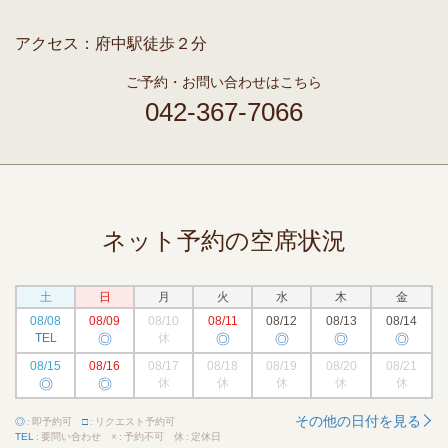
アクセス：
府中駅徒歩２分
ご予約・お問い合わせはこちら
042-367-7066
ネット予約の空席状況
土
日
月
火
水
木
金
08/08
08/09
08/10
08/11
08/12
08/13
08/14
TEL
◎
休
◎
◎
◎
◎
08/15
08/16
08/17
08/18
08/19
08/20
08/21
◎
◎
休
休
休
休
休
その他の日付を見る
◎
即予約可
□
リクエスト予約可
TEL
要問い合わせ
×
予約不可
休
定休日