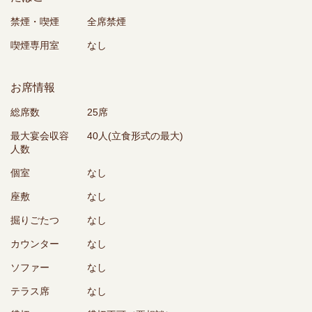
禁煙・喫煙
全席禁煙
喫煙専用室
なし
お席情報
総席数
25席
最大宴会収容
40人(立食形式の最大)
人数
個室
なし
座敷
なし
掘りごたつ
なし
カウンター
なし
ソファー
なし
テラス席
なし